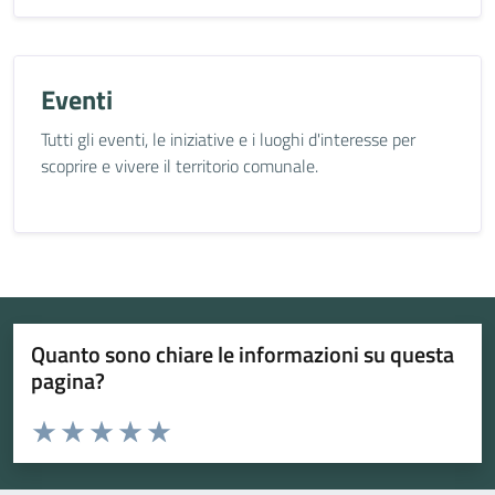
Eventi
Tutti gli eventi, le iniziative e i luoghi d'interesse per
scoprire e vivere il territorio comunale.
Quanto sono chiare le informazioni su questa
pagina?
Valuta da 1 a 5 stelle la pagina
Valuta 1 stelle su 5
Valuta 2 stelle su 5
Valuta 3 stelle su 5
Valuta 4 stelle su 5
Valuta 5 stelle su 5