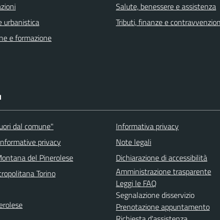
zioni
Salute, benessere e assistenza
 urbanistica
Tributi, finanze e contravvenzion
ne e formazione
I
fuori dal comune"
Informativa privacy
informative privacy
Note legali
ontana del Pinerolese
Dichiarazione di accessibilità
Amministrazione trasparente
ropolitana Torino
Leggi le FAQ
Segnalazione disservizio
erolese
Prenotazione appuntamento
Richiesta d'assistenza