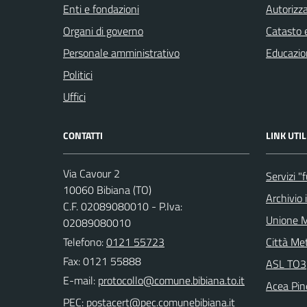
Enti e fondazioni
Autorizza
Organi di governo
Catasto e
Personale amministrativo
Educazio
Politici
Uffici
CONTATTI
LINK UTIL
Via Cavour 2
Servizi "
10060 Bibiana (TO)
Archivio 
C.F. 02089080010 - P.Iva:
Unione M
02089080010
Telefono:
0121 55723
Città Met
Fax: 0121 55888
ASL TO3
E-mail:
Acea Pin
PEC: