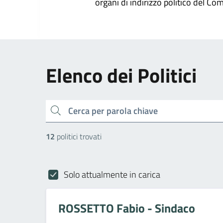
organi di indirizzo politico del Co
Elenco dei Politici
cerca
12
politici trovati
Solo attualmente in carica
ROSSETTO Fabio - Sindaco