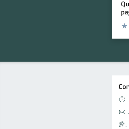
Qu
pa
Valut
Valu
Con