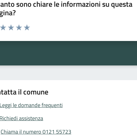
anto sono chiare le informazioni su questa
gina?
a da 1 a 5 stelle la pagina
ta 1 stelle su 5
Valuta 2 stelle su 5
Valuta 3 stelle su 5
Valuta 4 stelle su 5
Valuta 5 stelle su 5
tatta il comune
Leggi le domande frequenti
Richiedi assistenza
Chiama il numero 0121 55723