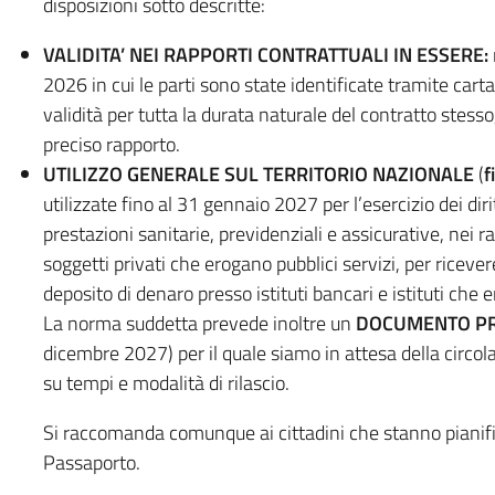
disposizioni sotto descritte:
VALIDITA’ NEI RAPPORTI CONTRATTUALI IN ESSERE:
2026 in cui le parti sono state identificate tramite car
validità per tutta la durata naturale del contratto stes
preciso rapporto.
UTILIZZO GENERALE SUL TERRITORIO NAZIONALE
(
f
utilizzate fino al 31 gennaio 2027 per l’esercizio dei di
prestazioni sanitarie, previdenziali e assicurative, nei 
soggetti privati che erogano pubblici servizi, per ricevere la
deposito di denaro presso istituti bancari e istituti che e
La norma suddetta prevede inoltre un
DOCUMENTO PR
dicembre 2027) per il quale siamo in attesa della circol
su tempi e modalità di rilascio.
Si raccomanda comunque ai cittadini che stanno pianifica
Passaporto.