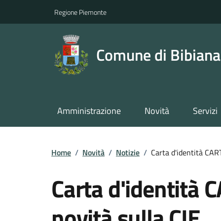
Regione Piemonte
Comune di Bibiana
Amministrazione
Novità
Servizi
Home
/
Novità
/
Notizie
/
Carta d'identità CAR
Carta d'identità 
novità sulla CIE.