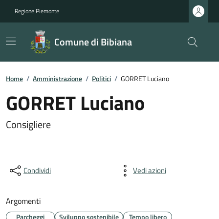
Regione Piemonte
Comune di Bibiana
Home
/
Amministrazione
/
Politici
/
GORRET Luciano
GORRET Luciano
Consigliere
Condividi
Vedi azioni
Argomenti
Parcheggi
Sviluppo sostenibile
Tempo libero