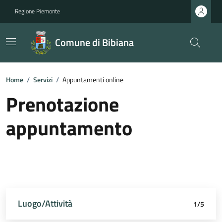
Regione Piemonte
Comune di Bibiana
Home
/
Servizi
/
Appuntamenti online
Prenotazione
appuntamento
Luogo/Attività
Dettagli appuntamento
Richiedente
Data e orario
Riepilogo
1/5