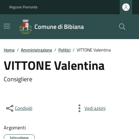
Regione Piemonte
Comune di Bibiana
Home
/
Amministrazione
/
Politici
/
VITTONE Valentina
VITTONE Valentina
Consigliere
Condividi
Vedi azioni
Argomenti
Istruzione