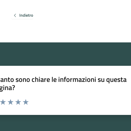
Indietro
anto sono chiare le informazioni su questa
gina?
a da 1 a 5 stelle la pagina
ta 1 stelle su 5
Valuta 2 stelle su 5
Valuta 3 stelle su 5
Valuta 4 stelle su 5
Valuta 5 stelle su 5