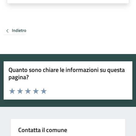
Indietro
Quanto sono chiare le informazioni su questa
pagina?
Valuta da 1 a 5 stelle la pagina
Valuta 1 stelle su 5
Valuta 2 stelle su 5
Valuta 3 stelle su 5
Valuta 4 stelle su 5
Valuta 5 stelle su 5
Contatta il comune