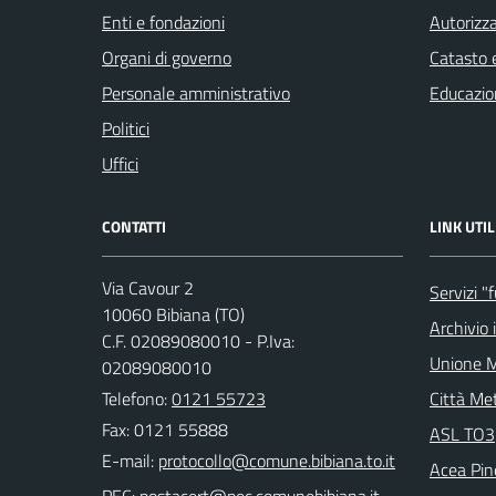
Enti e fondazioni
Autorizza
Organi di governo
Catasto e
Personale amministrativo
Educazio
Politici
Uffici
CONTATTI
LINK UTIL
Via Cavour 2
Servizi "
10060 Bibiana (TO)
Archivio 
C.F. 02089080010 - P.Iva:
Unione M
02089080010
Telefono:
0121 55723
Città Met
Fax: 0121 55888
ASL TO3
E-mail:
Acea Pin