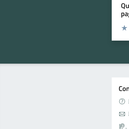
Qu
pa
Valut
Valu
Con