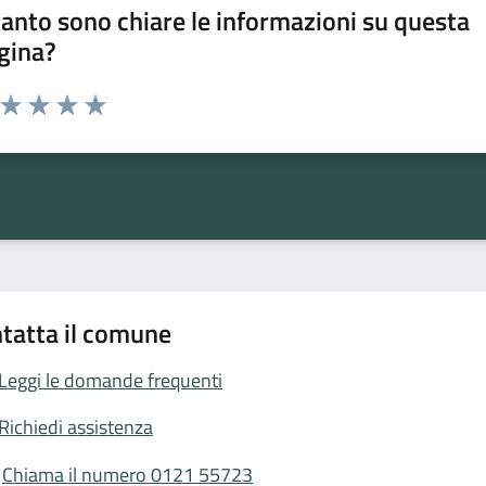
anto sono chiare le informazioni su questa
gina?
a da 1 a 5 stelle la pagina
ta 1 stelle su 5
Valuta 2 stelle su 5
Valuta 3 stelle su 5
Valuta 4 stelle su 5
Valuta 5 stelle su 5
tatta il comune
Leggi le domande frequenti
Richiedi assistenza
Chiama il numero 0121 55723