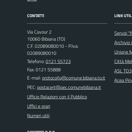
CONTATTI
LINK UTIL
Via Cavour 2
Servizi "
10060 Bibiana (TO)
Archivio 
C.F. 02089080010 - P.Iva:
Unione M
02089080010
Telefono:
0121 55723
Città Met
Fax: 0121 55888
ASL TO3
E-mail:
Acea Pin
PEC:
Ufficio Relazioni con il Pubblico
Uffici e orari
Numeri utili