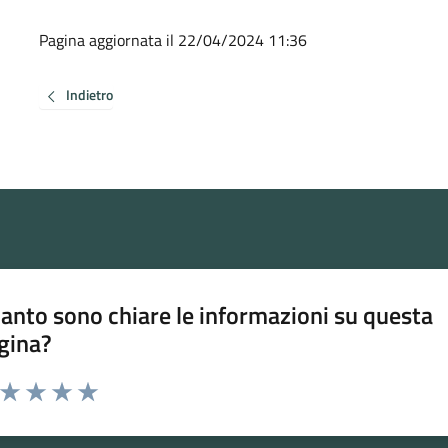
Pagina aggiornata il 22/04/2024 11:36
Indietro
anto sono chiare le informazioni su questa
gina?
a da 1 a 5 stelle la pagina
ta 1 stelle su 5
Valuta 2 stelle su 5
Valuta 3 stelle su 5
Valuta 4 stelle su 5
Valuta 5 stelle su 5