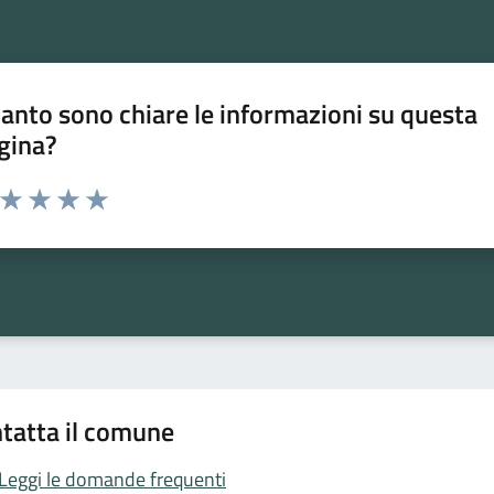
anto sono chiare le informazioni su questa
gina?
a da 1 a 5 stelle la pagina
ta 1 stelle su 5
Valuta 2 stelle su 5
Valuta 3 stelle su 5
Valuta 4 stelle su 5
Valuta 5 stelle su 5
tatta il comune
Leggi le domande frequenti