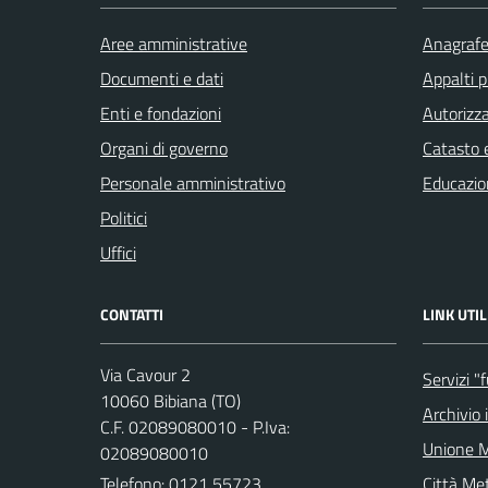
Aree amministrative
Anagrafe 
Documenti e dati
Appalti p
Enti e fondazioni
Autorizza
Organi di governo
Catasto e
Personale amministrativo
Educazio
Politici
Uffici
CONTATTI
LINK UTIL
Via Cavour 2
Servizi "
10060 Bibiana (TO)
Archivio 
C.F. 02089080010 - P.Iva:
Unione M
02089080010
Telefono:
0121 55723
Città Met