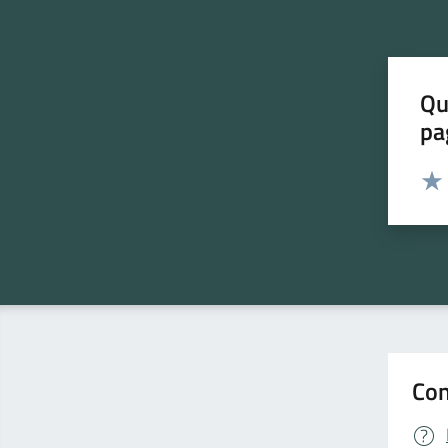
Qu
pa
Valut
Valu
Con