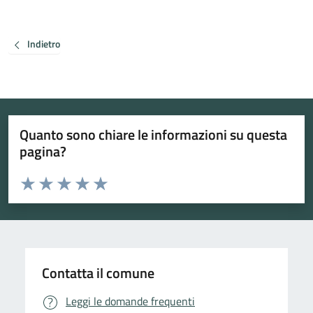
Indietro
Quanto sono chiare le informazioni su questa
pagina?
Valuta da 1 a 5 stelle la pagina
Valuta 1 stelle su 5
Valuta 2 stelle su 5
Valuta 3 stelle su 5
Valuta 4 stelle su 5
Valuta 5 stelle su 5
Contatta il comune
Leggi le domande frequenti