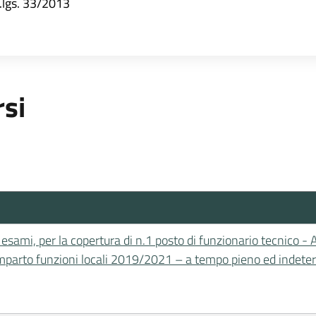
d.lgs. 33/2013
rsi
 esami, per la copertura di n.1 posto di funzionario tecnico - 
omparto funzioni locali 2019/2021 – a tempo pieno ed indete