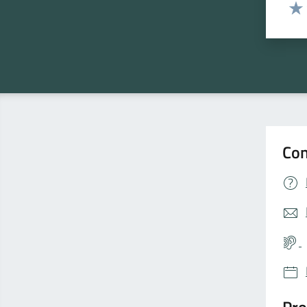
Valut
Valu
Con
Pro