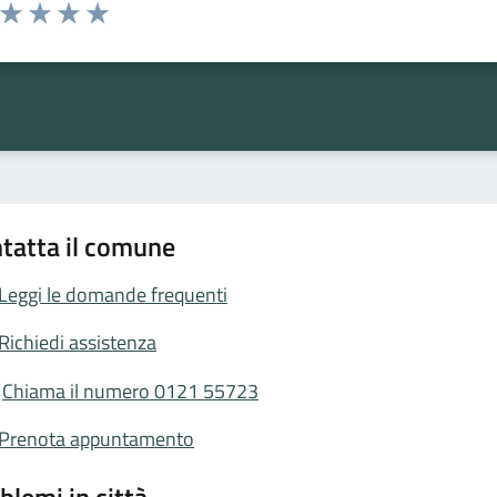
a da 1 a 5 stelle la pagina
ta 1 stelle su 5
Valuta 2 stelle su 5
Valuta 3 stelle su 5
Valuta 4 stelle su 5
Valuta 5 stelle su 5
tatta il comune
Leggi le domande frequenti
Richiedi assistenza
Chiama il numero 0121 55723
Prenota appuntamento
blemi in città